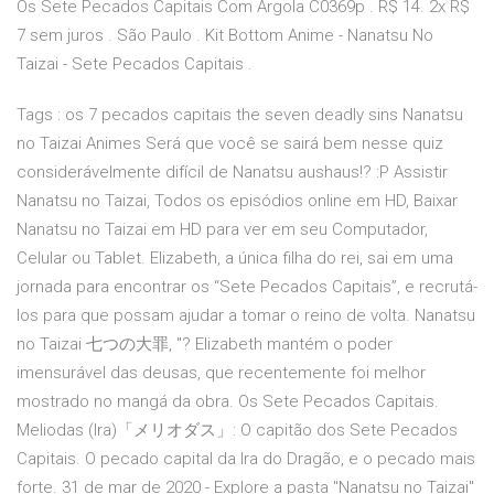
Os Sete Pecados Capitais Com Argola C0369p . R$ 14. 2x R$
7 sem juros . São Paulo . Kit Bottom Anime - Nanatsu No
Taizai - Sete Pecados Capitais .
Tags : os 7 pecados capitais the seven deadly sins Nanatsu
no Taizai Animes Será que você se sairá bem nesse quiz
considerávelmente difícil de Nanatsu aushaus!? :P Assistir
Nanatsu no Taizai, Todos os episódios online em HD, Baixar
Nanatsu no Taizai em HD para ver em seu Computador,
Celular ou Tablet. Elizabeth, a única filha do rei, sai em uma
jornada para encontrar os “Sete Pecados Capitais”, e recrutá-
los para que possam ajudar a tomar o reino de volta. Nanatsu
no Taizai 七つの大罪, ''? Elizabeth mantém o poder
imensurável das deusas, que recentemente foi melhor
mostrado no mangá da obra. Os Sete Pecados Capitais.
Meliodas (Ira)「メリオダス」: O capitão dos Sete Pecados
Capitais. O pecado capital da Ira do Dragão, e o pecado mais
forte. 31 de mar de 2020 - Explore a pasta "Nanatsu no Taizai"