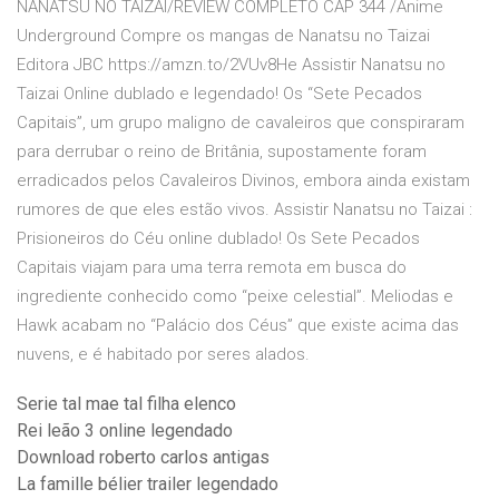
NANATSU NO TAIZAI/REVIEW COMPLETO CAP 344 /Anime
Underground Compre os mangas de Nanatsu no Taizai
Editora JBC https://amzn.to/2VUv8He Assistir Nanatsu no
Taizai Online dublado e legendado! Os “Sete Pecados
Capitais”, um grupo maligno de cavaleiros que conspiraram
para derrubar o reino de Britânia, supostamente foram
erradicados pelos Cavaleiros Divinos, embora ainda existam
rumores de que eles estão vivos. Assistir Nanatsu no Taizai :
Prisioneiros do Céu online dublado! Os Sete Pecados
Capitais viajam para uma terra remota em busca do
ingrediente conhecido como “peixe celestial”. Meliodas e
Hawk acabam no “Palácio dos Céus” que existe acima das
nuvens, e é habitado por seres alados.
Serie tal mae tal filha elenco
Rei leão 3 online legendado
Download roberto carlos antigas
La famille bélier trailer legendado