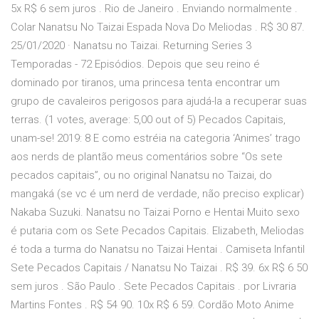
5x R$ 6 sem juros . Rio de Janeiro . Enviando normalmente .
Colar Nanatsu No Taizai Espada Nova Do Meliodas . R$ 30 87.
25/01/2020 · Nanatsu no Taizai. Returning Series 3
Temporadas - 72 Episódios. Depois que seu reino é
dominado por tiranos, uma princesa tenta encontrar um
grupo de cavaleiros perigosos para ajudá-la a recuperar suas
terras. (1 votes, average: 5,00 out of 5) Pecados Capitais,
unam-se! 2019: 8 E como estréia na categoria ‘Animes’ trago
aos nerds de plantão meus comentários sobre “Os sete
pecados capitais”, ou no original Nanatsu no Taizai, do
mangaká (se vc é um nerd de verdade, não preciso explicar)
Nakaba Suzuki. Nanatsu no Taizai Porno e Hentai Muito sexo
é putaria com os Sete Pecados Capitais. Elizabeth, Meliodas
é toda a turma do Nanatsu no Taizai Hentai . Camiseta Infantil
Sete Pecados Capitais / Nanatsu No Taizai . R$ 39. 6x R$ 6 50
sem juros . São Paulo . Sete Pecados Capitais . por Livraria
Martins Fontes . R$ 54 90. 10x R$ 6 59. Cordão Moto Anime