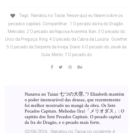
Tags : Nanatsu no Taizai. Nesse quiz eu falarei sobre os
pecados capitais. Compartilhar . 1 O pecado da Ira do Dragão .
Meliodas. 2 O pecado da Raposa Avarenta. Ban. 3 O pecado do
Urso da Preguiça. King. 4 O pecado da Cabra da Luxúria . Gowther.
5 O pecado da Serpente da Inveja. Diane. 6 O pecado do Javali da
Gula. Merlin. 7 O pecado do
Nanatsu no Taizai 七つの大罪, ''? Elizabeth mantém
o poder imensurável das deusas, que recentemente
foi melhor mostrado no mangá da obra. Os Sete
Pecados Capitais. Meliodas (Ira)「メリオダス」: O
capitão dos Sete Pecados Capitais. O pecado capital
da Ira do Dragão, e o pecado mais forte.
02/06/2016 · Nanatsu no Taizai no ocidente é