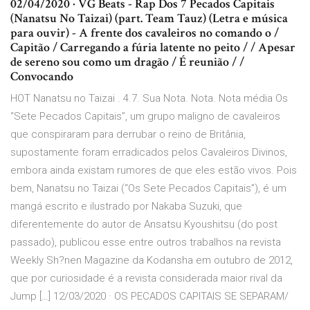
02/04/2020 · VG Beats - Rap Dos 7 Pecados Capitais
(Nanatsu No Taizai) (part. Team Tauz) (Letra e música
para ouvir) - A frente dos cavaleiros no comando o /
Capitão / Carregando a fúria latente no peito / / Apesar
de sereno sou como um dragão / É reunião / /
Convocando
HOT Nanatsu no Taizai . 4.7. Sua Nota. Nota. Nota média Os
“Sete Pecados Capitais”, um grupo maligno de cavaleiros
que conspiraram para derrubar o reino de Britânia,
supostamente foram erradicados pelos Cavaleiros Divinos,
embora ainda existam rumores de que eles estão vivos. Pois
bem, Nanatsu no Taizai (“Os Sete Pecados Capitais”), é um
mangá escrito e ilustrado por Nakaba Suzuki, que
diferentemente do autor de Ansatsu Kyoushitsu (do post
passado), publicou esse entre outros trabalhos na revista
Weekly Sh?nen Magazine da Kodansha em outubro de 2012,
que por curiosidade é a revista considerada maior rival da
Jump […] 12/03/2020 · OS PECADOS CAPITAIS SE SEPARAM/