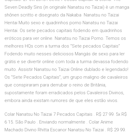
Seven Deadly Sins (in originale Nanatsu no Taizai) è un manga
shōnen scritto e disegnato da Nakaba Nanatsu no Taizai
Hentai Muito sexo e quadrinhos porno Nanatsu no Taizai
Hentai. Os sete pecados capitais fodendo em quadrinhos
eróticos para ver online. Nanatsu no Taizai Porno. Temos os
melhores HQs com a turma dos “Sete pecados Capitais”
Fodendo muito nesses deliciosos Mangás de sexo para ler
grátis e se divertir online com toda a turma devassa fodendo
muito. Assistir Nanatsu no Taizai Online dublado e legendado!
Os “Sete Pecados Capitais”, um grupo maligno de cavaleiros
que conspiraram para derrubar o reino de Britânia,
supostamente foram erradicados pelos Cavaleiros Divinos,
embora ainda existam rumores de que eles estão vivos.
Colar Nanatsu No Taizai 7 Pecados Capitais . R$ 27 99. 5x R$
6 15. São Paulo . Enviando normalmente . Colar Anime
Machado Divino Rhitta Escanor Nanatsu No Taizai . R$ 29 99.